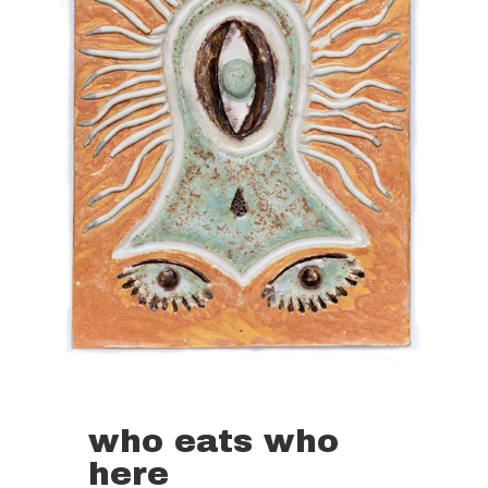
Nina
Paszkowski
who eats who
Aug. 11, 2023
here