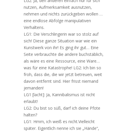
LG2: Ja, den anderen einfach nur für sich
nutzen, Aufmerksamkeit ausnutzen,
nehmen und nichts zurückgeben wollen …
eine endlose Abfolge manipulativen
Verhaltens.
LG1: Die Verschlingerin war so stolz auf
sich! Diese ganze Situation war wie ein
Kunstwerk von ihr! Es ging ihr gut… Eine
Seite verbrauchte die andere buchstäblich,
als wäre es eine Ressource, eine Ware…
was für eine Katastrophe! LG2: Ich bin so
froh, dass die, die wir jetzt betreuen, weit
davon entfernt sind. Hier frisst niemand
jemanden!
LG1 [lacht]: Ja, Kannibalismus ist nicht
erlaubt!
LG2: Du bist so süß, darf ich deine Pfote
halten?
LG1: Hmm, ich weiß es nicht.Vielleicht
später. Eigentlich nenne ich sie „Hände“,