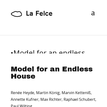
•Model for an endless
house•
Klasse Ruckhäberle HGB
Model for an Endless
Leipzig
House
Renée Heyde, Martin König, Marvin Ketteniß,
Annette Kufner, Max Richter, Raphael Schubert,
Paul Wilting