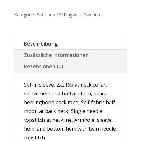
Darling
Sweater
Kategorie:
Editionen
Schlagwort:
Sweater
Menge
Beschreibung
Zusätzliche Informationen
Rezensionen (0)
Set-in sleeve
,
2x2 Rib at neck collar,
sleeve hem and bottom hem
,
Inside
herringbone back tape
,
Self fabric half
moon at back neck
,
Single needle
topstitch at
neckline
,
Armhole, sleeve
hem, and bottom hem with twin needle
topstitch